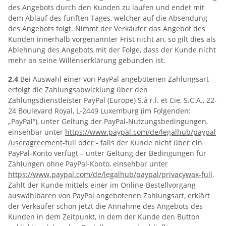
des Angebots durch den Kunden zu laufen und endet mit
dem Ablauf des fünften Tages, welcher auf die Absendung
des Angebots folgt. Nimmt der Verkäufer das Angebot des
Kunden innerhalb vorgenannter Frist nicht an, so gilt dies als
Ablehnung des Angebots mit der Folge, dass der Kunde nicht
mehr an seine Willenserklärung gebunden ist.
2.4
Bei Auswahl einer von PayPal angebotenen Zahlungsart
erfolgt die Zahlungsabwicklung über den
Zahlungsdienstleister PayPal (Europe) S.à r.l. et Cie, S.C.A., 22-
24 Boulevard Royal, L-2449 Luxemburg (im Folgenden:
„PayPal“), unter Geltung der PayPal-Nutzungsbedingungen,
einsehbar unter
https://www.paypal.com
/de
/legalhub
/paypal
/useragreement-full
oder - falls der Kunde nicht über ein
PayPal-Konto verfügt – unter Geltung der Bedingungen für
Zahlungen ohne PayPal-Konto, einsehbar unter
https://www.paypal.com
/de
/legalhub
/paypal
/privacywax-full
.
Zahlt der Kunde mittels einer im Online-Bestellvorgang
auswählbaren von PayPal angebotenen Zahlungsart, erklärt
der Verkäufer schon jetzt die Annahme des Angebots des
Kunden in dem Zeitpunkt, in dem der Kunde den Button