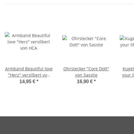
Armband Beautiful love
Ohrstecker "Core Dott"
Kuge
"Herz" versilbert von
von Sasstie
your 
HCA
vers
14,95 €
*
16,90 €
*