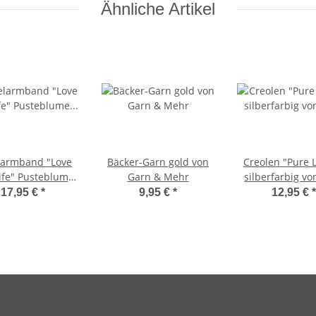
Ähnliche Artikel
larmband "Love
Bäcker-Garn gold von
Creolen "Pure L
life" Pusteblume
Garn & Mehr
silberfarbig vo
ilbert von HCA
17,95 €
*
9,95 €
*
12,95 €
*