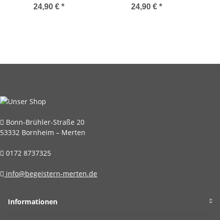
Pink mit Neondetails"
Sarah & Sally
Mus
24,90 €
*
24,90 €
*
von Sarah & Sally
mi
Bonn-Brühler-Straße 20
53332 Bornheim – Merten
0172 8737325
info@begeistern-merten.de
Informationen