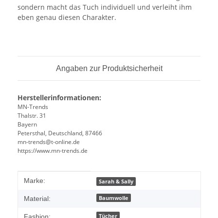
sondern macht das Tuch individuell und verleiht ihm
eben genau diesen Charakter.
Angaben zur Produktsicherheit
Herstellerinformationen:
MN-Trends
Thalstr. 31
Bayern
Petersthal, Deutschland, 87466
mn-trends@t-online.de
https://www.mn-trends.de
Produkteigenschaft
Wert
Marke:
Sarah & Sally
Baumwolle
Material:
Tücher
Fashion: