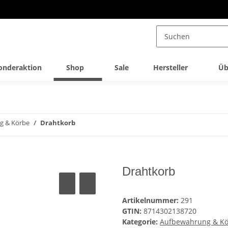
onderaktion
Shop
Sale
Hersteller
Üb
g & Körbe
Drahtkorb
Drahtkorb
Artikelnummer:
291
GTIN:
8714302138720
Kategorie:
Aufbewahrung & K