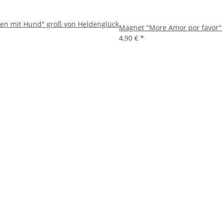
en mit Hund" groß von Heldenglück
Magnet "More Amor por favor"
4,90 €
*