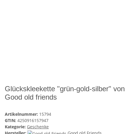
Glückskleekette "grün-gold-silber" von
Good old friends
Artikelnummer:
15794
GTIN:
4250916157947
Kategorie:
Geschenke
Hersteller:
Good old Friends