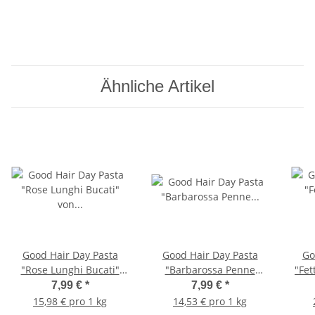
Ähnliche Artikel
Good Hair Day Pasta
Good Hair Day Pasta
Go
"Rose Lunghi Bucati"
"Barbarossa Penne
"Fet
von Greenomic 500g
all'arrabbiata" von
7,99 €
*
7,99 €
*
Greenomic 550g
15,98 € pro 1 kg
14,53 € pro 1 kg