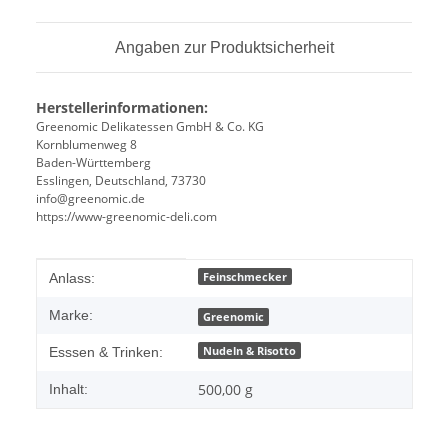
Angaben zur Produktsicherheit
Herstellerinformationen:
Greenomic Delikatessen GmbH & Co. KG
Kornblumenweg 8
Baden-Württemberg
Esslingen, Deutschland, 73730
info@greenomic.de
https://www-greenomic-deli.com
Produkteigenschaft
Wert
Feinschmecker
Anlass:
Marke:
Greenomic
Nudeln & Risotto
Esssen & Trinken:
500,00 g
Inhalt: