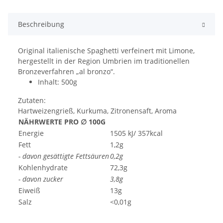
Beschreibung
Original italienische Spaghetti verfeinert mit Limone,
hergestellt in der Region Umbrien im traditionellen
Bronzeverfahren „al bronzo“.
Inhalt: 500g
Zutaten:
Hartweizengrieß, Kurkuma, Zitronensaft, Aroma
NÄHRWERTE PRO ∅ 100G
Energie
1505 kJ/ 357kcal
Fett
1,2g
- davon gesättigte Fettsäuren
0,2g
Kohlenhydrate
72,3g
- davon zucker
3,8g
Eiweiß
13g
Salz
<0,01g