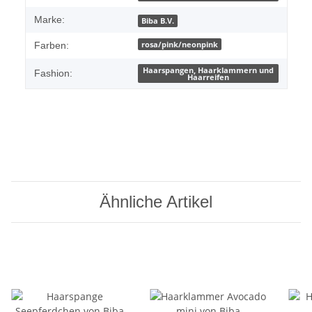
Marke:
Biba B.V.
rosa/pink/neonpink
Farben:
Haarspangen, Haarklammern und
Fashion:
Haarreifen
Ähnliche Artikel