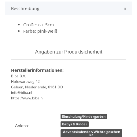
Beschreibung
Größe: ca. 5cm
Farbe: pink-weiß
Angaben zur Produktsicherheit
Herstellerinformationen:
Biba B.V.
Hofdwarsweg 42
Geleen, Niederlande, 6161 DD
info@biba.nl
https://www.biba.nl
Produkteigenschaft
Wert
Einschulung/Kindergarten
Babys & Kinder
Anlass:
Adventskalender/Wichtelgeschen
ke