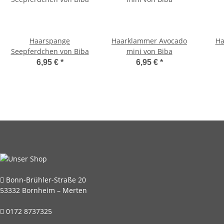
Haarspange
Haarklammer Avocado
Ha
Seepferdchen von Biba
mini von Biba
6,95 €
*
6,95 €
*
Bonn-Brühler-Straße 20
53332 Bornheim – Merten
0172 8737325