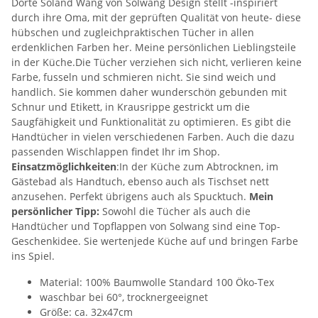
Dörte Soland Wang von Solwang Design stellt -inspiriert
durch ihre Oma, mit der geprüften Qualität von heute- diese
hübschen und zugleichpraktischen Tücher in allen
erdenklichen Farben her. Meine persönlichen Lieblingsteile
in der Küche.Die Tücher verziehen sich nicht, verlieren keine
Farbe, fusseln und schmieren nicht. Sie sind weich und
handlich. Sie kommen daher wunderschön gebunden mit
Schnur und Etikett, in Krausrippe gestrickt um die
Saugfähigkeit und Funktionalität zu optimieren. Es gibt die
Handtücher in vielen verschiedenen Farben. Auch die dazu
passenden Wischlappen findet Ihr im Shop.
Einsatzmöglichkeiten
:In der Küche zum Abtrocknen, im
Gästebad als Handtuch, ebenso auch als Tischset nett
anzusehen. Perfekt übrigens auch als Spucktuch.
Mein
persönlicher Tipp:
Sowohl die Tücher als auch die
Handtücher und Topflappen von Solwang sind eine Top-
Geschenkidee. Sie wertenjede Küche auf und bringen Farbe
ins Spiel.
Material: 100% Baumwolle Standard 100 Öko-Tex
waschbar bei 60°, trocknergeeignet
Größe: ca. 32x47cm