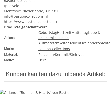
Bastion Collections
IJsselveld 2b
Montfoort, Niederlande, 3417 XH
info@bastioncollections.nl
https://www.bastioncollections.nl
Produkteigenschaft
Wert
Geburtstag
Hochzeit
Muttertag
Liebe &
Achtsamkeit
kleine
Anlass:
Aufmerksamkeiten
Adventskalender/Wichte
Bastion Collections
Marke:
Porzellan/Keramik/Steingut
Material:
Herz
Motive:
Kunden kauften dazu folgende Artikel: