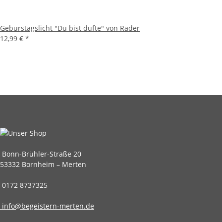
Geburstagslicht "Du bist dufte" von Räder
12,99 €
*
Bonn-Brühler-Straße 20
53332 Bornheim – Merten
0172 8737325
info@begeistern-merten.de