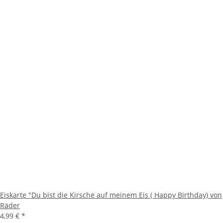
Eiskarte "Du bist die Kirsche auf meinem Eis ( Happy Birthday) von
Räder
4,99 €
*