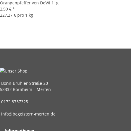
Orangenpfeffer von DeWi 11g
2,50 €
*
227,27 € pro 1 kg
Bonn-Brühler-Straße 20
53332 Bornheim – Merten
0172 8737325
info@begeistern-merten.de
Informationen