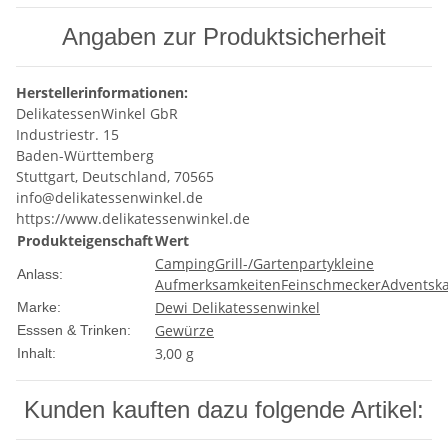
Angaben zur Produktsicherheit
Herstellerinformationen:
DelikatessenWinkel GbR
Industriestr. 15
Baden-Württemberg
Stuttgart, Deutschland, 70565
info@delikatessenwinkel.de
https://www.delikatessenwinkel.de
Produkteigenschaft
Wert
Camping
Grill-/Gartenparty
kleine
Anlass:
Aufmerksamkeiten
Feinschmecker
Adventsk
Dewi Delikatessenwinkel
Marke:
Gewürze
Esssen & Trinken:
3,00 g
Inhalt:
Kunden kauften dazu folgende Artikel: