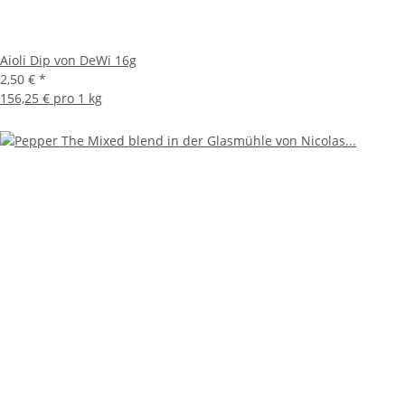
Aioli Dip von DeWi 16g
2,50 €
*
156,25 € pro 1 kg