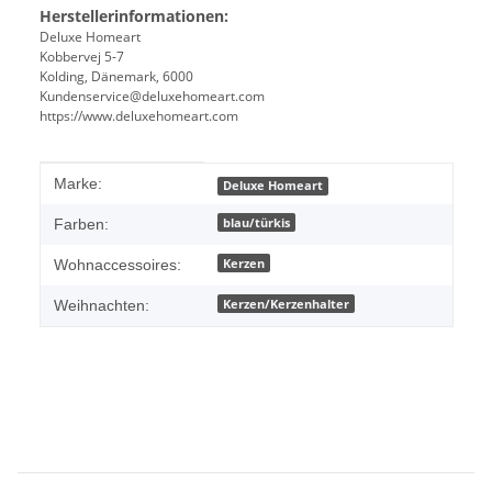
Herstellerinformationen:
Deluxe Homeart
Kobbervej 5-7
Kolding, Dänemark, 6000
Kundenservice@deluxehomeart.com
https://www.deluxehomeart.com
Produkteigenschaft
Wert
Marke:
Deluxe Homeart
blau/türkis
Farben:
Kerzen
Wohnaccessoires:
Kerzen/Kerzenhalter
Weihnachten: