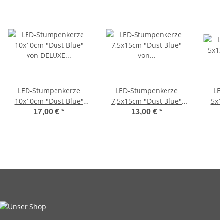
LED-Stumpenkerze
LED-Stumpenkerze
L
10x10cm "Dust Blue"
7,5x15cm "Dust Blue"
5x
von DELUXE Homeart
von DELUXE Homeart
17,00 €
*
13,00 €
*