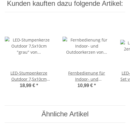
Kunden kauften dazu folgende Artikel:
LED-Stumpenkerze
Fernbedienung für
LED-
Outdoor 7,5x10cm
Indoor- und
Set 
"grau" von DELUXE
Outdoorkerzen von
18,99 €
*
10,99 €
*
Homeart
DeluxeHomeart
Ähnliche Artikel