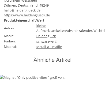
Nordrhein-Westfalen
Dülmen, Deutschland, 48249
hallo@heldenglueck.de
https://www.heldenglueck.de
Produkteigenschaft
Wert
kleine
Anlass:
Aufmerksamkeiten
Adventskalender/Wichte
Heldenglück
Marke:
schwarz
weiß
Farben:
Metall & Emaille
Material:
Ähnliche Artikel