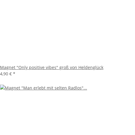
Magnet "Only positive vibes" groß von Heldenglück
4,90 €
*