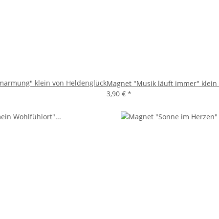
marmung" klein von Heldenglück
Magnet "Musik läuft immer" klein
3,90 €
*