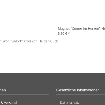
Magnet "Sonne im Herzen" kl
3,90 €
*
n Wohlfühlort" groß von Heldenglück
onen
Gesetzliche Informationen
 & Versand
Datenschutz