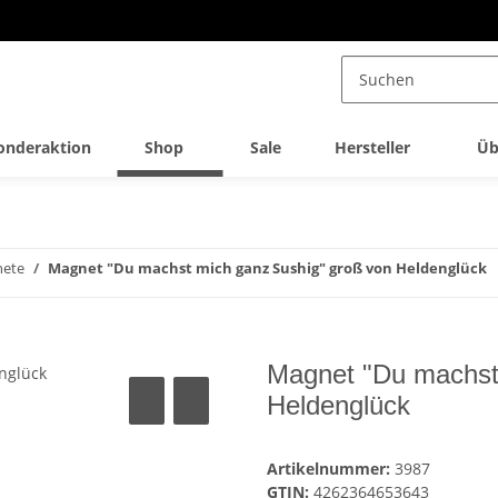
onderaktion
Shop
Sale
Hersteller
Üb
ete
Magnet "Du machst mich ganz Sushig" groß von Heldenglück
Magnet "Du machst
Heldenglück
Artikelnummer:
3987
GTIN:
4262364653643