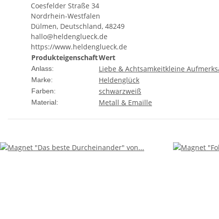
Coesfelder Straße 34
Nordrhein-Westfalen
Dülmen, Deutschland, 48249
hallo@heldenglueck.de
https://www.heldenglueck.de
Produkteigenschaft
Wert
Liebe & Achtsamkeit
kleine Aufmerk
Anlass:
Heldenglück
Marke:
schwarz
weiß
Farben:
Metall & Emaille
Material: