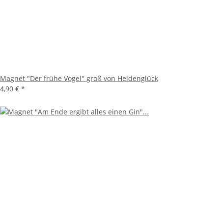
Magnet "Der frühe Vogel" groß von Heldenglück
4,90 €
*