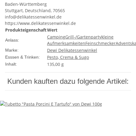
Baden-Württemberg
Stuttgart, Deutschland, 70565
info@delikatessenwinkel.de
https://www.delikatessenwinkel.de
Produkteigenschaft
Wert
Camping
Grill-/Gartenparty
kleine
Anlass:
Aufmerksamkeiten
Feinschmecker
Adventsk
Dewi Delikatessenwinkel
Marke:
Pesto, Crema & Sugo
Esssen & Trinken:
135,00 g
Inhalt:
Kunden kauften dazu folgende Artikel: