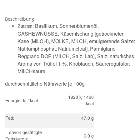
Beschreibung
Basilikum, Sonnenblumenöl,
Zutaten:
CASHEWNÜSSE, Käsemischung [getrockneter
Käse (MILCH), MOLKE, MILCH, emulgierende Salze:
Natriumphosphat; Natriumcitrat], Parmigiano
Reggiano DOP (MILCH, Salz, Lab), Salz, natürliches
Aroma von Trüffel 1 %, Knoblauch, Säureregulator:
MILCHsäure.
durchschnittliche Nährwerte je 100g
1928 kj / 460
Energie: kj / kcal
kcal
Fett:
47,0 g
davon gesättigte
6,0 g
Fettsäuren: