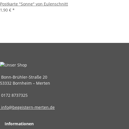
Postkarte "Sonne" von Eulenschnitt
1,90 €
*
Bonn-Brühler-Straße 20
53332 Bornheim – Merten
0172 8737325
info@begeistern-merten.de
Informationen