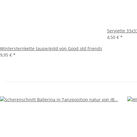
Serviette 33x
4,50 €
*
Wintersternkette taupe/gold von Good old friends
9,95 €
*