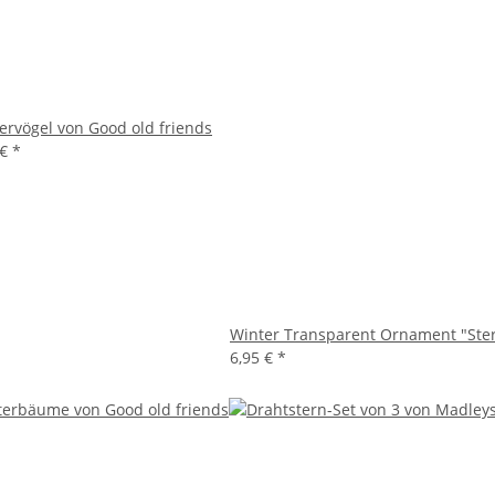
ervögel von Good old friends
 €
*
Winter Transparent Ornament "Ster
6,95 €
*