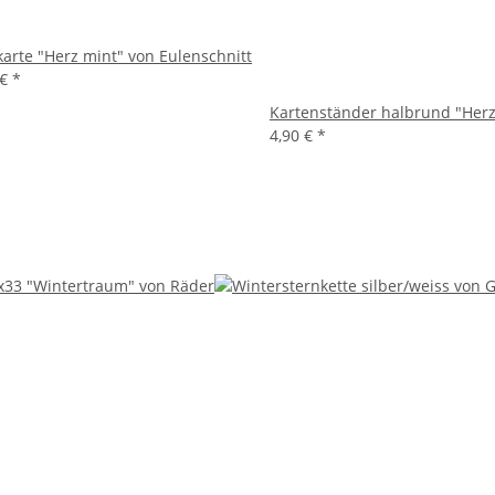
karte "Herz mint" von Eulenschnitt
 €
*
Kartenständer halbrund "Herz
4,90 €
*