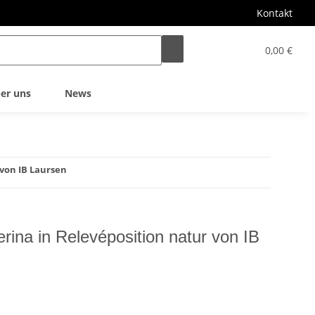
Kontakt
0,00 €
er uns
News
 von IB Laursen
erina in Relevéposition natur von IB