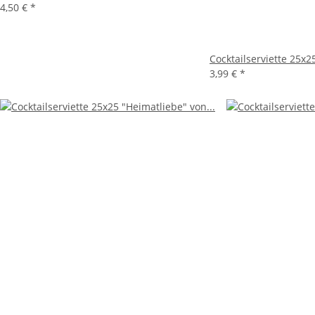
4,50 €
*
Cocktailserviette 25x2
3,99 €
*