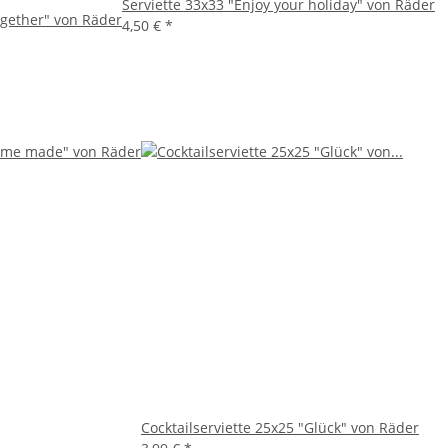
Serviette 33x33 "Enjoy your holiday" von Räder
together" von Räder
4,50 €
*
Cocktailserviette 25x25 "Glück" von Räder