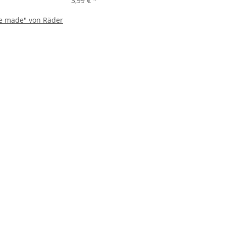
3,99 €
*
me made" von Räder