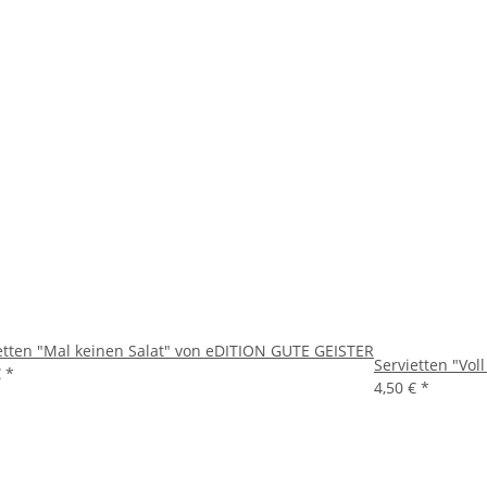
etten "Mal keinen Salat" von eDITION GUTE GEISTER
Servietten "Vo
€
*
4,50 €
*