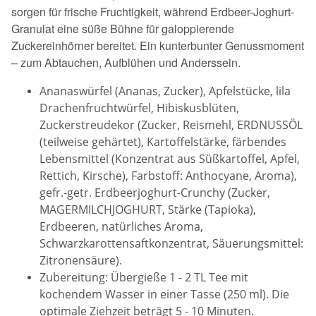
sorgen für frische Fruchtigkeit, während Erdbeer-Joghurt-
Granulat eine süße Bühne für galoppierende
Zuckereinhörner bereitet. Ein kunterbunter Genussmoment
– zum Abtauchen, Aufblühen und Anderssein.
Ananaswürfel (Ananas, Zucker), Apfelstücke, lila
Drachenfruchtwürfel, Hibiskusblüten,
Zuckerstreudekor (Zucker, Reismehl, ERDNUSSÖL
(teilweise gehärtet), Kartoffelstärke, färbendes
Lebensmittel (Konzentrat aus Süßkartoffel, Apfel,
Rettich, Kirsche), Farbstoff: Anthocyane, Aroma),
gefr.-getr. Erdbeerjoghurt-Crunchy (Zucker,
MAGERMILCHJOGHURT, Stärke (Tapioka),
Erdbeeren, natürliches Aroma,
Schwarzkarottensaftkonzentrat, Säuerungsmittel:
Zitronensäure).
Zubereitung: Übergieße 1 - 2 TL Tee mit
kochendem Wasser in einer Tasse (250 ml). Die
optimale Ziehzeit beträgt 5 - 10 Minuten.