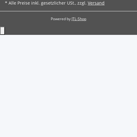
* Alle Preise inkl. gesetzlicher USt., zzgl.
Versand
Powered by
JTL-Shop