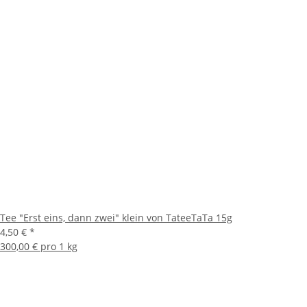
Tee "Erst eins, dann zwei" klein von TateeTaTa 15g
4,50 €
*
300,00 € pro 1 kg