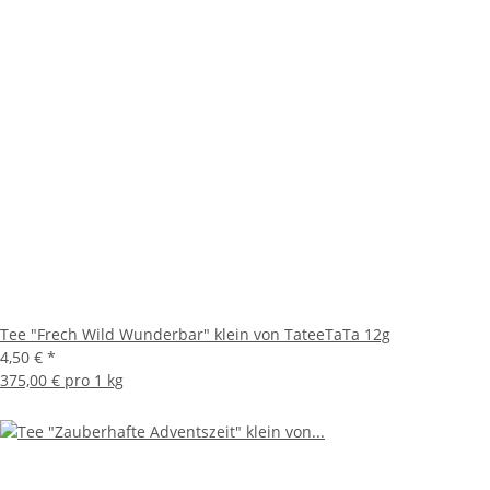
Tee "Frech Wild Wunderbar" klein von TateeTaTa 12g
4,50 €
*
375,00 € pro 1 kg