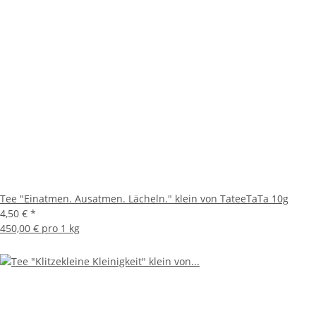
Tee "Einatmen. Ausatmen. Lächeln." klein von TateeTaTa 10g
4,50 €
*
450,00 € pro 1 kg