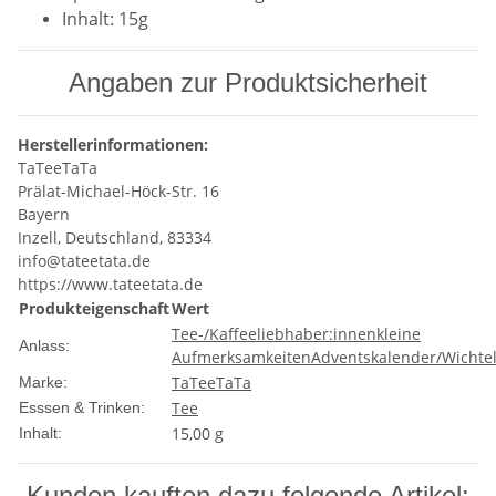
Inhalt: 15g
Angaben zur Produktsicherheit
Herstellerinformationen:
TaTeeTaTa
Prälat-Michael-Höck-Str. 16
Bayern
Inzell, Deutschland, 83334
info@tateetata.de
https://www.tateetata.de
Produkteigenschaft
Wert
Tee-/Kaffeeliebhaber:innen
kleine
Anlass:
Aufmerksamkeiten
Adventskalender/Wichte
TaTeeTaTa
Marke:
Tee
Esssen & Trinken:
15,00 g
Inhalt:
Kunden kauften dazu folgende Artikel: