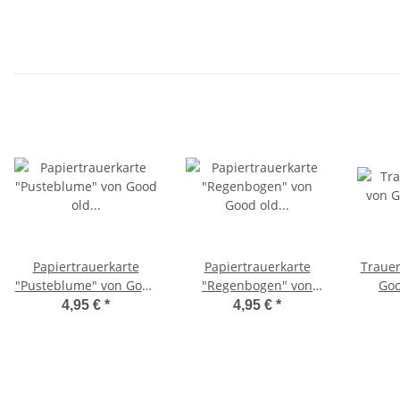
Papiertrauerkarte
Papiertrauerkarte
Trauer
"Pusteblume" von Good
"Regenbogen" von
Goo
old friends
Good old friends
4,95 €
*
4,95 €
*