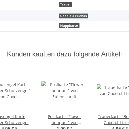
Trauer
Good old Friends
Klappkarte
Kunden kauften dazu folgende Artikel:
sengel Karte
Postkarte "Flower
Trauerkarte "Bo
ner Schutzengel"
bouquet" von
Good old fri
ood old friends
Eulenschnitt
4,95 €
*
1,90 €
*
4,95 €
*