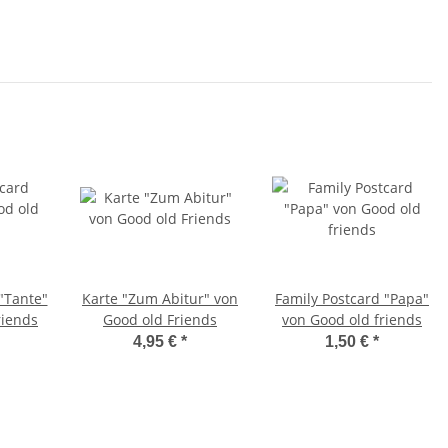
"Tante"
Karte "Zum Abitur" von
Family Postcard "Papa"
riends
Good old Friends
von Good old friends
4,95 €
*
1,50 €
*