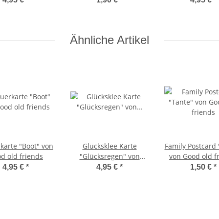
Ähnliche Artikel
karte "Boot" von
Glücksklee Karte
Family Postcard 
d old friends
"Glücksregen" von
von Good old f
Good old friends
4,95 €
*
4,95 €
*
1,50 €
*