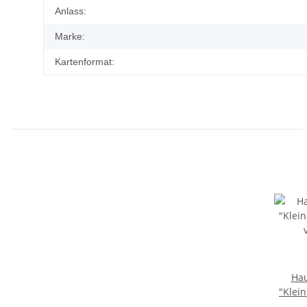
Produkteigenschaft
Wert
Anlass:
Marke:
Kartenformat:
Hau
"Klei
von G