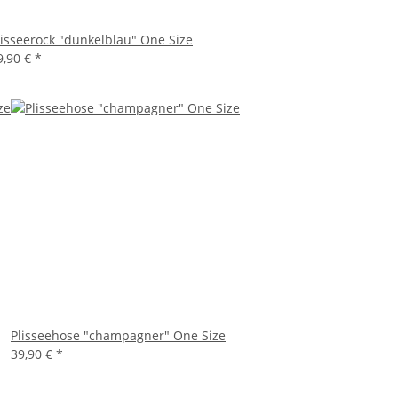
lisseerock "dunkelblau" One Size
9,90 €
*
Plisseehose "champagner" One Size
39,90 €
*