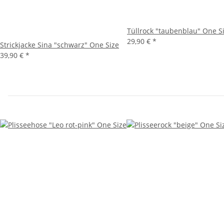
Tüllrock "taubenblau" One S
29,90 €
*
Strickjacke Sina "schwarz" One Size
39,90 €
*