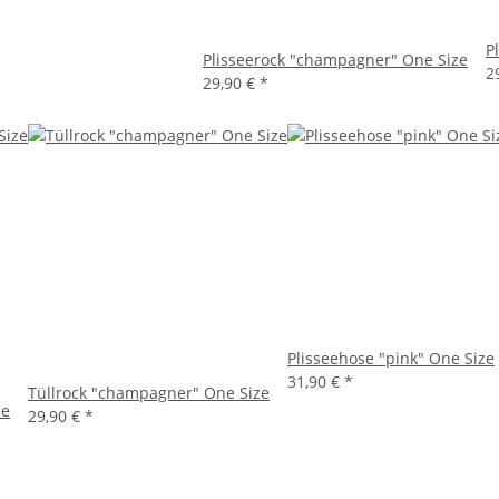
P
Plisseerock "champagner" One Size
2
29,90 €
*
Plisseehose "pink" One Size
31,90 €
*
Tüllrock "champagner" One Size
ze
29,90 €
*