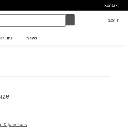
Kontakt
0,00 €
er uns
News
Size
en & Jumpsuits