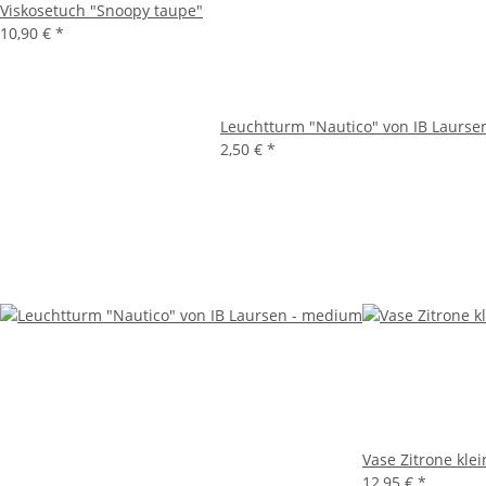
Viskosetuch "Snoopy taupe"
10,90 €
*
Leuchtturm "Nautico" von IB Laursen
2,50 €
*
Vase Zitrone klei
12,95 €
*