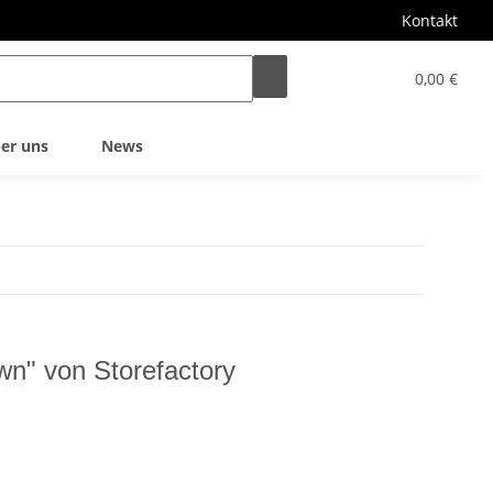
Kontakt
0,00 €
er uns
News
wn" von Storefactory