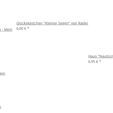
Glückskästchen "Kleiner Segen" von Räder
6,00 €
*
 - klein
Haus "Nautico
6,95 €
*
n