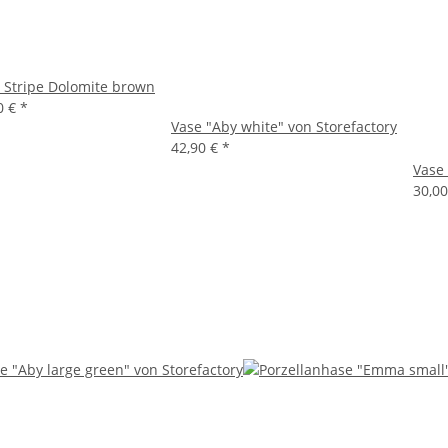
 Stripe Dolomite brown
0 €
*
Vase "Aby white" von Storefactory
42,90 €
*
Vase
30,0