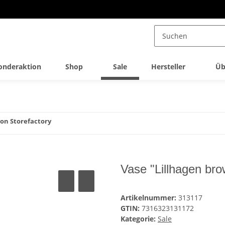
onderaktion
Shop
Sale
Hersteller
Üb
von Storefactory
Vase "Lillhagen bro
Artikelnummer:
313117
GTIN:
7316323131172
Kategorie:
Sale