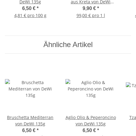
DeWi 135g
aus Kreta von DeWi
100ml
6,50 €
*
9,90 €
*
4,81 € pro 100 g
99,00 € pro 1 l
Ähnliche Artikel
Bruschetta Mediterran
Aglio Olio & Peperoncino
Tza
von DeWi 135g
von DeWi 135g
6,50 €
*
6,50 €
*