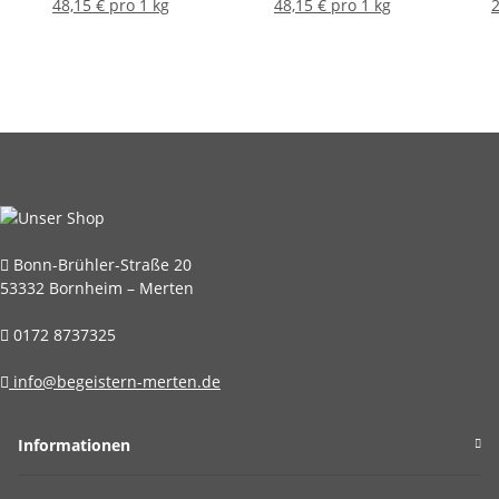
48,15 € pro 1 kg
48,15 € pro 1 kg
2
Bonn-Brühler-Straße 20
53332 Bornheim – Merten
0172 8737325
info@begeistern-merten.de
Informationen