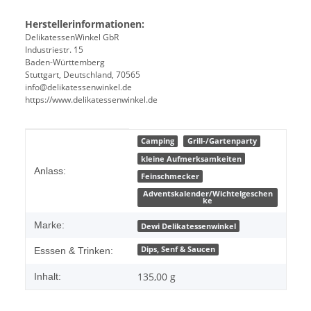
Herstellerinformationen:
DelikatessenWinkel GbR
Industriestr. 15
Baden-Württemberg
Stuttgart, Deutschland, 70565
info@delikatessenwinkel.de
https://www.delikatessenwinkel.de
Produkteigenschaft
Wert
Camping
Grill-/Gartenparty
kleine Aufmerksamkeiten
Anlass:
Feinschmecker
Adventskalender/Wichtelgeschen
ke
Marke:
Dewi Delikatessenwinkel
Dips, Senf & Saucen
Esssen & Trinken:
135,00 g
Inhalt: