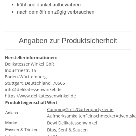
kühl und dunkel aufbewahren
nach dem öffnen zügig verbrauchen
Angaben zur Produktsicherheit
Herstellerinformationen:
DelikatessenWinkel GbR
Industriestr. 15
Baden-Württemberg
Stuttgart, Deutschland, 70565
info@delikatessenwinkel.de
https://www.delikatessenwinkel.de
Produkteigenschaft
Wert
Camping
Grill-/Gartenparty
kleine
Anlass:
Aufmerksamkeiten
Feinschmecker
Adventsk
Dewi Delikatessenwinkel
Marke:
Dips, Senf & Saucen
Esssen & Trinken: