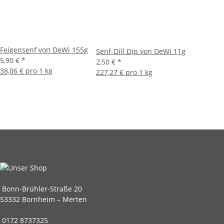
Feigensenf von DeWi 155g
Senf-Dill Dip von DeWi 11g
5,90 €
*
2,50 €
*
38,06 € pro 1 kg
227,27 € pro 1 kg
Bonn-Brühler-Straße 20
53332 Bornheim – Merten
0172 8737325