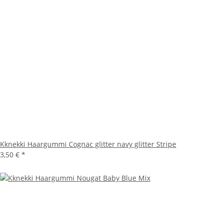
Kknekki Haargummi Cognac glitter navy glitter Stripe
3,50 €
*