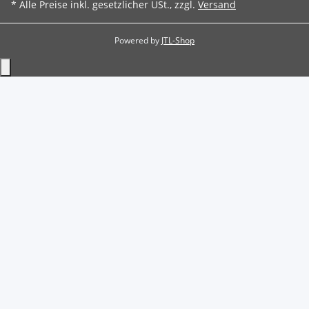
* Alle Preise inkl. gesetzlicher USt., zzgl.
Versand
Powered by
JTL-Shop