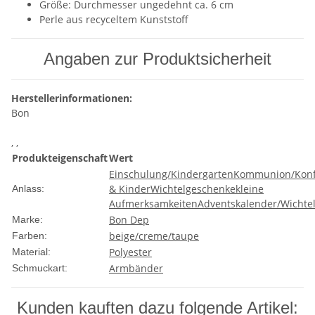
Größe: Durchmesser ungedehnt ca. 6 cm
Perle aus recyceltem Kunststoff
Angaben zur Produktsicherheit
Herstellerinformationen:
Bon
, ,
Produkteigenschaft
Wert
Einschulung/Kindergarten
Kommunion/Konf
& Kinder
Wichtelgeschenke
kleine
Anlass:
Aufmerksamkeiten
Adventskalender/Wichte
Bon Dep
Marke:
beige/creme/taupe
Farben:
Polyester
Material:
Armbänder
Schmuckart:
Kunden kauften dazu folgende Artikel: