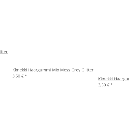
tter
Kknekki Haargummi Mix Moss Grey Glitter
3,50 €
*
Kknekki Haargum
3,50 €
*