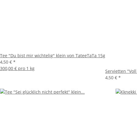
Tee "Du bist mir wichtelig" klein von TateeTaTa 15g
4,50 €
*
300,00 € pro 1 kg
Servietten "Vo
4,50 €
*