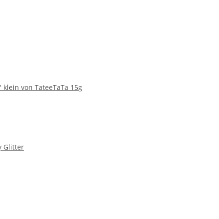
g" klein von TateeTaTa 15g