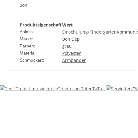
Bon
, ,
Produkteigenschaft
Wert
Einschulung/Kindergarten
Kommunio
Anlass:
Bon Dep
Marke:
grau
Farben:
Polyester
Material:
Armbänder
Schmuckart: