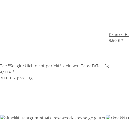
Kknekki H
3,50 €
*
Tee "Sei glücklich nicht perfekt" klein von TateeTaTa 15g
4,50 €
*
300,00 € pro 1 kg