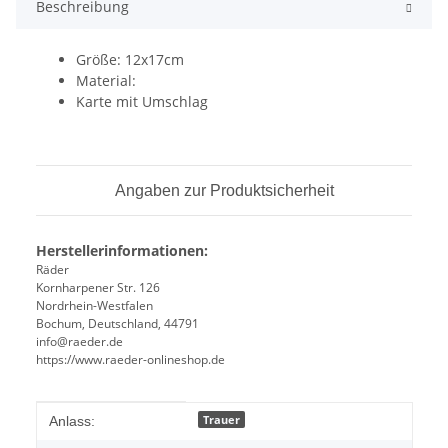
Beschreibung
Größe: 12x17cm
Material:
Karte mit Umschlag
Angaben zur Produktsicherheit
Herstellerinformationen:
Räder
Kornharpener Str. 126
Nordrhein-Westfalen
Bochum, Deutschland, 44791
info@raeder.de
https://www.raeder-onlineshop.de
Produkteigenschaft
Wert
Trauer
Anlass: