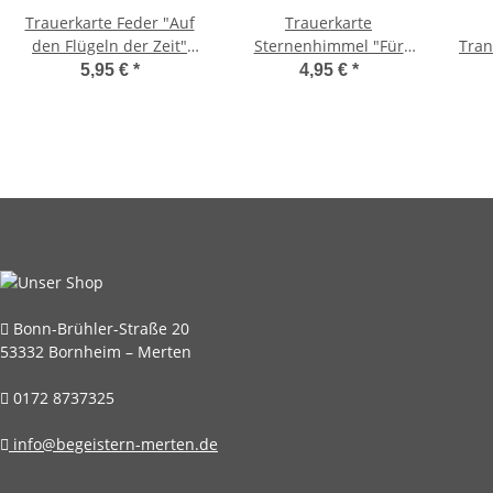
Trauerkarte Feder "Auf
Trauerkarte
den Flügeln der Zeit"
Sternenhimmel "Für
Tran
von Räder
immer unvergessen"
"G
5,95 €
*
4,95 €
*
von Räder
bl
Bonn-Brühler-Straße 20
53332 Bornheim – Merten
0172 8737325
info@begeistern-merten.de