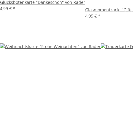
Glücksbotenkarte "Dankeschön" von Räder
4,99 €
*
Glasmomentkarte "Glüc
4,95 €
*