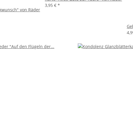
3,95 €
*
kwunsch" von Räder
Ge
4,