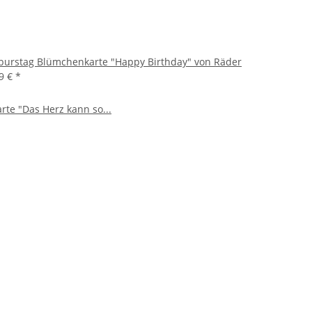
burstag Blümchenkarte "Happy Birthday" von Räder
99 €
*