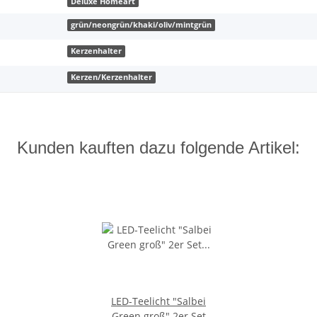
Deluxe Homeart
grün/neongrün/khaki/oliv/mintgrün
Kerzenhalter
Kerzen/Kerzenhalter
Kunden kauften dazu folgende Artikel:
LED-Teelicht "Salbei
Green groß" 2er Set