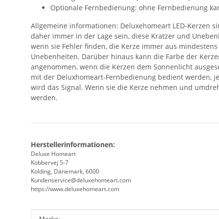
Optionale Fernbedienung: ohne Fernbedienung kan
Allgemeine informationen: Deluxehomeart LED-Kerzen si
daher immer in der Lage sein, diese Kratzer und Uneben
wenn sie Fehler finden, die Kerze immer aus mindestens 
Unebenheiten. Darüber hinaus kann die Farbe der Kerzen
angenommen, wenn die Kerzen dem Sonnenlicht ausgesetz
mit der Deluxhomeart-Fernbedienung bedient werden, jedoc
wird das Signal. Wenn sie die Kerze nehmen und umdrehen
werden.
Herstellerinformationen:
Deluxe Homeart
Kobbervej 5-7
Kolding, Dänemark, 6000
Kundenservice@deluxehomeart.com
https://www.deluxehomeart.com
Produkteigenschaft
Wert
Marke: