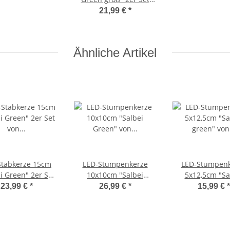
von DELUXE Homeart
21,99 €
*
Ähnliche Artikel
Stabkerze 15cm
LED-Stumpenkerze
LED-Stumpenk
i Green" 2er Set
10x10cm "Salbei
5x12,5cm "Sa
DELUXE Homeart
Green" von DELUXE
green" von D
23,99 €
*
26,99 €
*
15,99 €
*
Homeart
Homeart