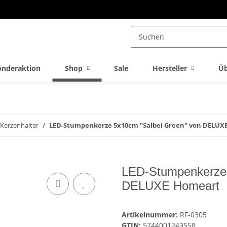
onderaktion
Shop
Sale
Hersteller
Üb
 Kerzenhalter
LED-Stumpenkerze 5x10cm "Salbei Green" von DELUX
LED-Stumpenkerze 
DELUXE Homeart
Artikelnummer:
RF-0305
GTIN:
5744001243558