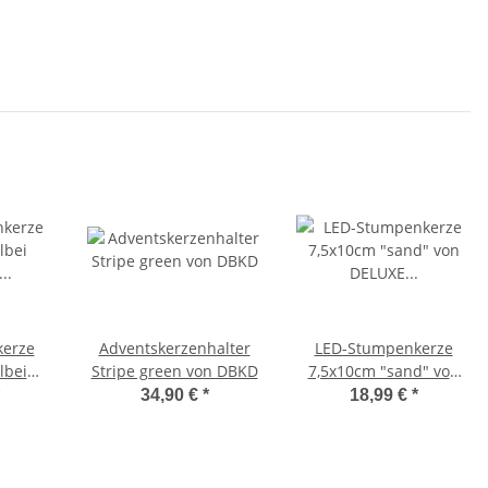
erze
Adventskerzenhalter
LED-Stumpenkerze
lbei
Stripe green von DBKD
7,5x10cm "sand" von
ELUXE
DELUXE Homeart
34,90 €
*
18,99 €
*