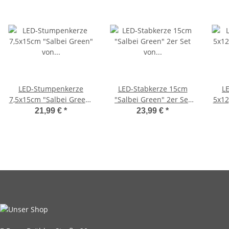
LED-Stumpenkerze
LED-Stabkerze 15cm
L
7,5x15cm "Salbei Green"
"Salbei Green" 2er Set
5x12
von DELUXE Homeart
von DELUXE Homeart
vo
21,99 €
*
23,99 €
*