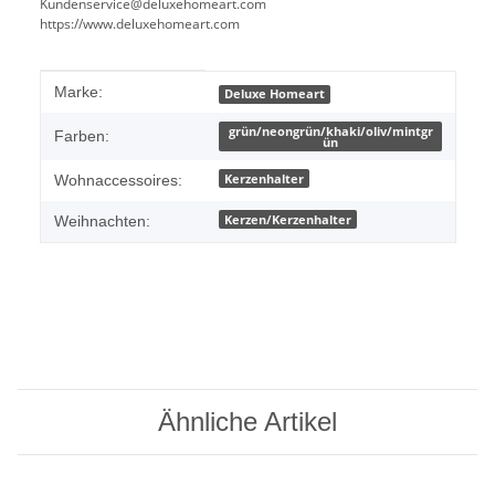
Kundenservice@deluxehomeart.com
https://www.deluxehomeart.com
Produkteigenschaft
Wert
Marke:
Deluxe Homeart
grün/neongrün/khaki/oliv/mintgr
Farben:
ün
Kerzenhalter
Wohnaccessoires:
Kerzen/Kerzenhalter
Weihnachten:
Ähnliche Artikel