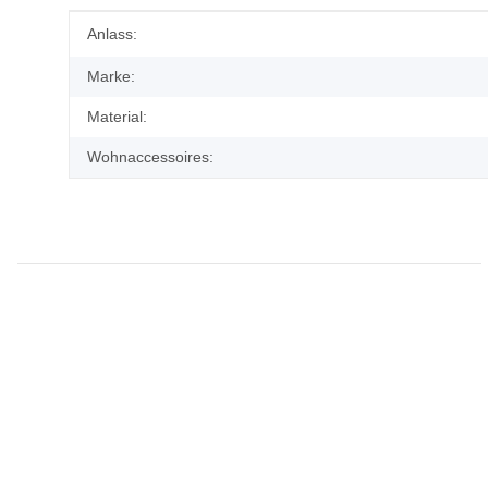
Produkteigenschaft
Wert
Anlass:
Marke:
Material:
Wohnaccessoires: