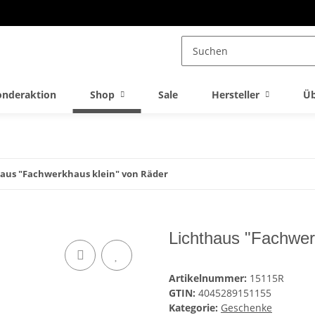
onderaktion
Shop
Sale
Hersteller
Üb
haus "Fachwerkhaus klein" von Räder
Lichthaus "Fachwer
Artikelnummer:
15115R
GTIN:
4045289151155
Kategorie:
Geschenke