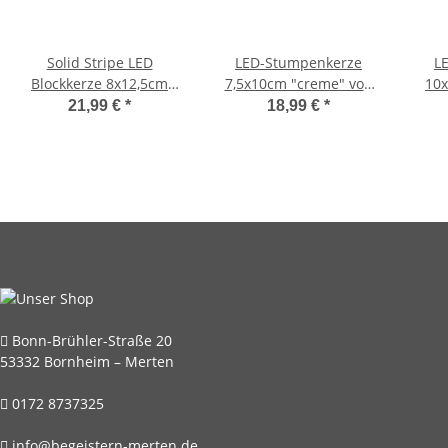
Solid Stripe LED
LED-Stumpenkerze
L
Blockkerze 8x12,5cm
7,5x10cm "creme" von
10x
"sand" von DELUXE
DELUXE Homeart
21,99 €
*
18,99 €
*
Homeart
Bonn-Brühler-Straße 20
53332 Bornheim – Merten
0172 8737325
info@begeistern-merten.de